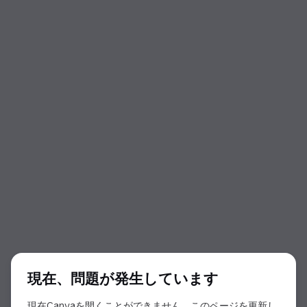
ダイアログの開始
現在、問題が発生しています
現在Canvaを開くことができません。このページを更新し